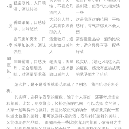
轻柔淡雅，入口顺
-度
性，不喜欢烈
很刺激，但香气也相对淡
滑，酒味较淡
酒的人
一些
大部分人群，
这是我喜欢的范围，平衡
香味浓郁，口感醇
-度
尤其喜欢浓香
感好，香气浓郁又不会太
厚，回味悠长
型的人
烈
香气更加突出，口
酒量较好，追
需要慢慢品尝，酒劲比较
-度
感更加饱满，酒味
求刺激口感的
大，适合慢慢享受，配些
强烈
人
好菜
60
酒味霸道，口感强
老酒鬼，酒量
说实话，我很少喝这么高
度
烈，适合细细品
超好，追求极
的度数，感觉有点挑战我
以
味，对酒量要求高
致口感的人
的承受能力了哈哈
上
怎么样，是不是看着就眼花缭乱了？别急，我再给你分析分
析。
其实啊，选择浓香型的度数，除了个人喜好，还要考虑场合
和菜肴。比如，朋友聚会，轻松热闹的氛围，可以选择-度的酒，
大家一起喝得开心就好。要是比较正式的场合，或者要搭配一些
味道比较重的菜肴，那可以选择-度的酒，既能衬托菜肴的美味，
又能体现你的品味。 而如果是一些比较清淡的菜肴，像海鲜之类
的，我觉得低度数的酒就比较合适了。 要考虑整体的搭配，才能