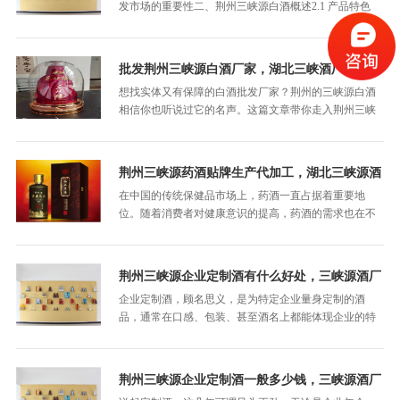
发市场的重要性二、荆州三峡源白酒概述2.1 产品特色
2.2 口感与风味2.3 品牌历史三、白酒批发市场现状3.1 市
场需求分析3.2 主要批发渠道3.3 竞争格局四、荆州三峡
源白酒的批发优势4.1 品质优势4.2 价格优势4.3 供应链稳
批发荆州三峡源白酒厂家，湖北三峡酒厂
定性…
想找实体又有保障的白酒批发厂家？荆州的三峡源白酒
相信你也听说过它的名声。这篇文章带你走入荆州三峡
源白酒的世界，了解为什么选择它作为批发对象，以及
如何找到靠谱的合作伙伴，一起开启白酒生意的新篇
章！
荆州三峡源药酒贴牌生产代加工，湖北三峡源酒
业
在中国的传统保健品市场上，药酒一直占据着重要地
位。随着消费者对健康意识的提高，药酒的需求也在不
断增长。如果你想打造自己的药酒品牌，但又苦于没有
成熟的生产线，那么荆州三峡源药酒的贴牌生产和代加
工服务或许是你的理想选择。为什么选择这里？这个行
荆州三峡源企业定制酒有什么好处，三峡源酒厂
业有哪些亮点？我会…
企业定制酒，顾名思义，是为特定企业量身定制的酒
品，通常在口感、包装、甚至酒名上都能体现企业的特
色与文化。荆州三峡源企业定制酒，则是在这一概念的
基础上，结合了荆州独特的酿酒工艺与三峡地区的文化
底蕴，带有浓郁的地方特色。
荆州三峡源企业定制酒一般多少钱，三峡源酒厂