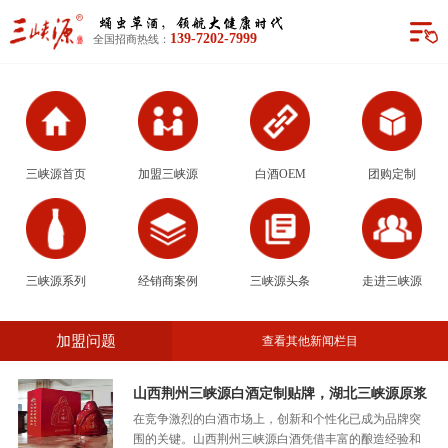
三峡源首页
139-7202-7999
全国招商热线：
加盟三峡源
白酒OEM
团购定制
三峡源首页
加盟三峡源
白酒OEM
团购定制
三峡源系列
经销商案例
三峡源系列
经销商案例
三峡源头条
走进三峡源
三峡源头条
加盟问题
查看其他新闻栏目
走进三峡源
山西荆州三峡源白酒定制贴牌，湖北三峡源原浆
酒52度多少钱
在竞争激烈的白酒市场上，创新和个性化已成为品牌突
围的关键。山西荆州三峡源白酒凭借丰富的酿造经验和