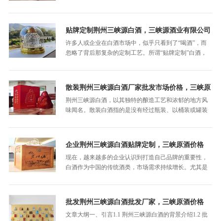
独特的地域文化，为众多企业提供了量身定制的白酒解
决方案。无论是企业品牌建设，还是个人定制爱酒，三
峡源白酒的贴牌合作都能帮你实现愿望，开启白酒产业
贴牌定制荆州三峡源白酒，三峡源酒业有限公司
的新篇章。
许多人或企业在白酒市场中，似乎只看到了“喝酒”，而
忽略了背后那复杂的定制工艺。所谓“贴牌定制”白酒，
就是企业或个人无需自己建厂，而是与专业酒厂合作，
将自己品牌的logo、包装设计等元素，贴到生产好的白
酒上，形成专属的品牌产品。这就像私人定制西装，既
散装荆州三峡源白酒厂家批发市场价格，三峡原
保证品质，又…
酒价格
荆州三峡源白酒，以其独特的酿造工艺和浓郁的地方风
味闻名。散装白酒指的是没有经过瓶装、以桶装或罐装
形式直接售卖的白酒。在批发市场，散装白酒因其便于
大批量购买和自定义包装，成为酒类市场中的重要品
种。
企业荆州三峡源白酒贴牌定制，三峡原酒价格
现在，越来越多的企业认识到打造自己品牌的重要性，
白酒作为中国的传统酒类，市场需求持续增长。尤其是
在荆州地区，有一款具有浓厚文化底蕴的三峡源白酒，
以其纯正的口感和优良品质，成为企业白酒定制的热门
选择。你是否也在考虑，如何通过贴牌定制打造属于自
批发荆州三峡源白酒批发厂家，三峡原酒价格
己的白酒品牌？让…
文章大纲一、引言1.1 荆州三峡源白酒的背景介绍1.2 批