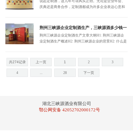
说起定制酒，这几年可谓风头正劲。无论是企业年会、
庆典还是商务合作，定制酒都成为许多企业表达心意和
彰显品质的完美载体。而在荆州，三峡源企业的定制酒
尤受青睐。价格如何？值不值得？今天我们就详细聊
聊“荆州三峡源企业定制酒一般多少钱”。
荆州三峡源企业定制酒生产，三峡源酒多少钱一
瓶
荆州三峡源企业定制酒生产文章大纲H1: 荆州三峡源企
业定制酒生产概述H2: 荆州三峡源企业的背景H2: 什么是
定制酒？H2: 定制酒在中国的市场发展H1: 荆州三峡源定
制酒的生产流程H2: 原料采购H3: 精选原料的重要性H3:
荆州地区的优质酒米资源H2: 酿酒工艺H3: 传统工艺与现
共274记录
上一页
1
2
3
代技术的…
4
...
28
下一页
湖北三峡源酒业有限公司
鄂公网安备 42052702000172号